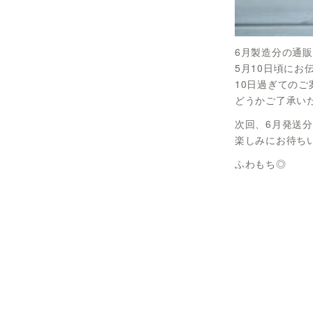
6月製造分の通
5月10日頃にお
10日過ぎての
どうかご了承い
次回、6月発送
楽しみにお待ち
ふわもち◎