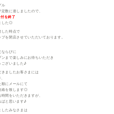
◎
グル
◎
予定数に達しましたので、
受付を終了
◎
ました◎
◎
達した時点で
◎
ップを閉店させていただいております。
◎
◎
文ならびに
プンまで楽しみにお待ちいただき
うございました♪
だきましたお客さまには
降、
た順にメールにて
連絡を致します◎
お時間をいただきますが、
ればと思います♪
ましたみなさまは