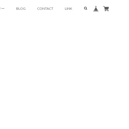
リー
BLOG
CONTACT
LINK
すめセット
Official Site
もおやつ研究所
Instagram
ナツ
Facebook
みるく生地
ごま生地
ココア生地
コーヒー生地
紅茶生地
グル
プレーン生地
くるみ生地
ココア生地
紅茶生地
抹茶生地