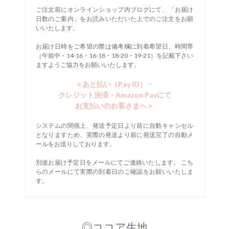
ご注文前にオンラインショップ内ブログにて、「お届け
日数のご案内」をお読みいただいた上でのご注文をお願
いいたします。
お届け日時をご希望の際は
備考欄に到着希望日、
時間帯
（午前中・14-16・16-18・18-20・19-21）を
記載下さい
ますようご協力をお願いいたします。
＜あと払い（Pay ID）・
クレジット決済・
Amazon Payにて
お支払いのお客さまへ＞
システムの関係上、発送予定日より前に自動キャンセル
となりますため、実際の発送より前に発送完了の自動メ
ールをお送りしております。
別途お届け予定日をメールにてご連絡いたします。
こち
らのメールにて実際の到着日のご確認をお願いいたしま
す。
◎ココア生地