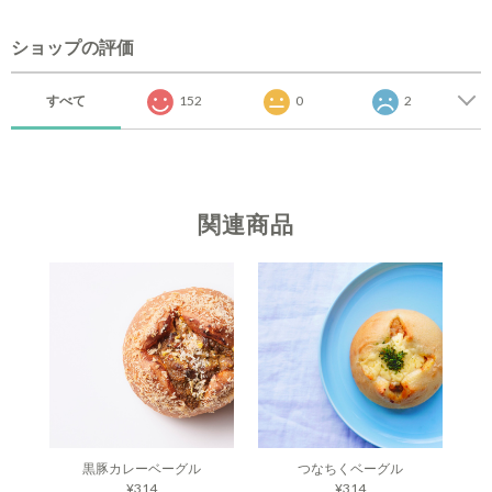
ショップの評価
すべて
152
0
2
関連商品
黒豚カレーベーグル
つなちくベーグル
¥314
¥314