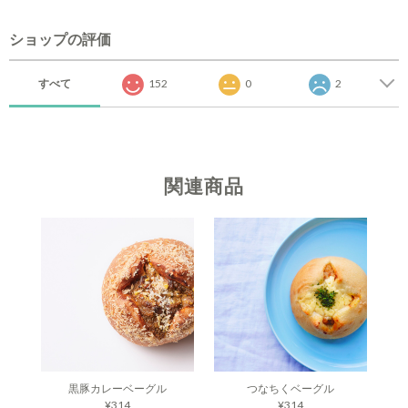
ショップの評価
すべて
152
0
2
関連商品
黒豚カレーベーグル
つなちくベーグル
¥314
¥314