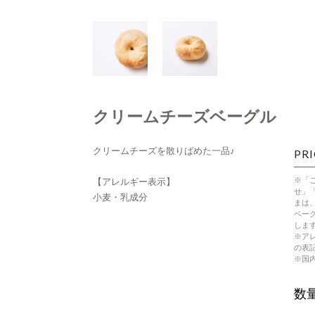
クリームチーズベーグル
クリームチーズを散りばめた一品♪
PRI
※「
【アレルギー表示】
せ」
小麦・乳成分
まは
ベー
しま
※ア
の表
※国
数