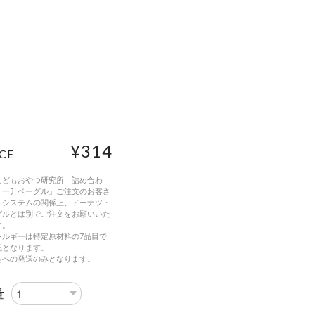
¥314
CE
こどもおやつ研究所 詰め合わ
「一升ベーグル」ご注文のお客さ
、システムの関係上、ドーナツ・
グルとは別でご注文をお願いいた
す。
レルギーは特定原材料の7品目で
記となります。
内への発送のみとなります。
量