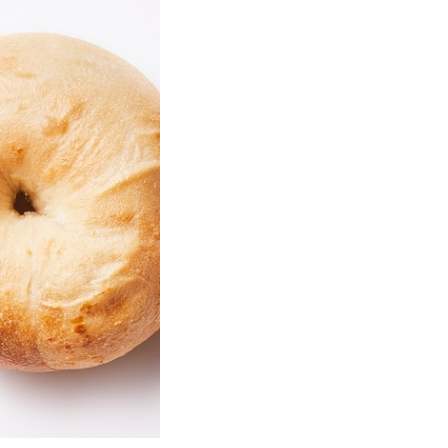
コーヒー生地
ごま生地
ごこく生地
ブラックココア生地
パプリカ生地
全粒粉生地
一升ベーグル