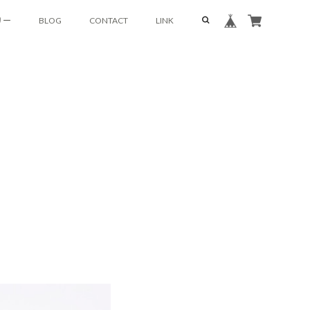
リー
BLOG
CONTACT
LINK
すめセット
Official Site
もおやつ研究所
Instagram
ナツ
Facebook
みるく生地
ごま生地
ココア生地
コーヒー生地
紅茶生地
グル
プレーン生地
くるみ生地
ココア生地
紅茶生地
抹茶生地