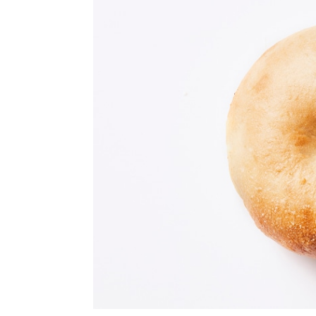
◎
◎
◎
◎
◎
◎
◎