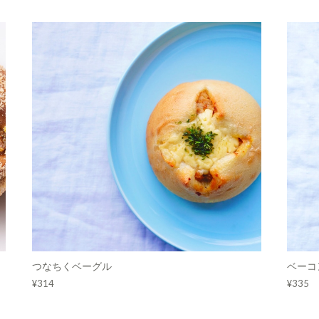
つなちくベーグル
ベーコ
¥314
¥335