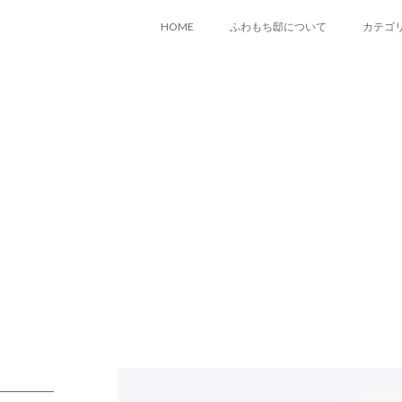
HOME
ふわもち邸について
カテゴ
おす
こど
ドー
◎
◎
◎
◎
◎
ベー
◎
◎
◎
◎
◎