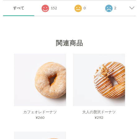
すべて
152
0
2
関連商品
カフェオレドーナツ
大人の贅沢ドーナツ
¥260
¥292