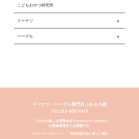
こどもおやつ研究所
ドーナツ
ベーグル
ドーナツ・ベーグル専門店 ふわもち邸
TEL.011-802-5919
「ふわもち邸」は有限会社 fuwa mochi company
の登録商標または商標です.
プライバシーポリシー
特定商取引法に基づく表記