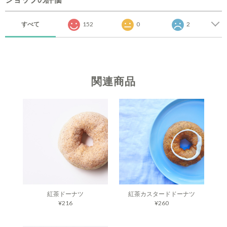
すべて
152
0
2
関連商品
紅茶ドーナツ
紅茶カスタードドーナツ
¥216
¥260