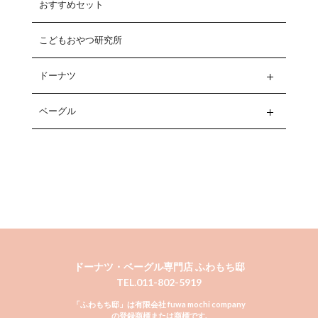
おすすめセット
こどもおやつ研究所
ドーナツ
ベーグル
ドーナツ・ベーグル専門店 ふわもち邸
TEL.011-802-5919
「ふわもち邸」は有限会社 fuwa mochi company
の登録商標または商標です.