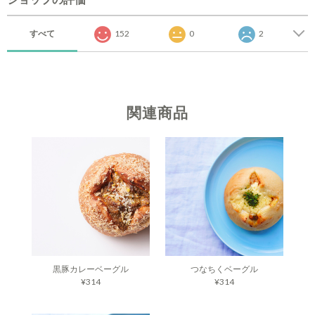
すべて
152
0
2
関連商品
黒豚カレーベーグル
つなちくベーグル
¥314
¥314