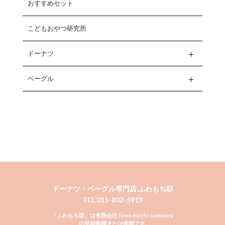
おすすめセット
こどもおやつ研究所
ドーナツ
ベーグル
ドーナツ・ベーグル専門店 ふわもち邸
TEL.011-802-5919
「ふわもち邸」は有限会社 fuwa mochi company
の登録商標または商標です.